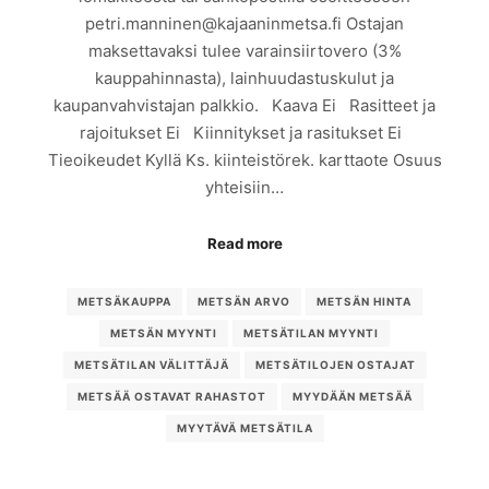
petri.manninen@kajaaninmetsa.fi Ostajan
maksettavaksi tulee varainsiirtovero (3%
kauppahinnasta), lainhuudastuskulut ja
kaupanvahvistajan palkkio. Kaava Ei Rasitteet ja
rajoitukset Ei Kiinnitykset ja rasitukset Ei
Tieoikeudet Kyllä Ks. kiinteistörek. karttaote Osuus
yhteisiin…
Read more
METSÄKAUPPA
METSÄN ARVO
METSÄN HINTA
METSÄN MYYNTI
METSÄTILAN MYYNTI
METSÄTILAN VÄLITTÄJÄ
METSÄTILOJEN OSTAJAT
METSÄÄ OSTAVAT RAHASTOT
MYYDÄÄN METSÄÄ
MYYTÄVÄ METSÄTILA