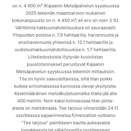
on n. 4 600 m³ (Kajaanin Metsäpalvelun syyskuussa
2025 tekemän maastoarvion mukainen
kokonaispuusto on n. 4 450 m³, eli ero on noin 3 %).
Välittömiä hakkuumahdolisuuksia on seuraavasti:
Ylispuiden poistoa n. 7.9 hehtaarilla, harvennusta ja
ensihavennusta yhteensä n. 12.1 hehtaarilla ja
uudistushakkuumahdollisuuksia n. 1.7 hehtaarilla.
Liitetiedostoista löytyvän kuviolistan
puustotunnukset perustuvat Kajaanin
Metsäpalvelun syyskuussa tekemiin mittauksiin.
Tila on hyvin saavutettavissa, sillä tilan poikki
kulkee erinomaisessa kunnossa olevat yksityistie.
Keskimääräinen metsäkuljetusmatka tilalla jää alle
400 metriin. Noin kaksi kolmasosaa tilan pinta-
alasta on metsämaata. Tee tarjous viimeistään 24.11.
osoitteessa kajaaninmetsa.fi/metsatilat-sotkamo
“Tee tarjous” painikkeen kautta aukeavasta
lomakkeesta tai sähköpostilla osoitteeseen