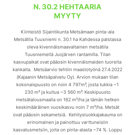
N. 30.2 HEHTAARIA
MYYTY
Kiinteistö Sijaintikunta Metsämaan pinta-ala
Metsätila Tuusniemi n. 30.1 ha Kahdessa palstassa
oleva kivennäismaavaltainen metsätila
Tuusniemellä Juojärven rantamilla. Tilan
kasvupaikat ovat pääosin kivennäismaiden tuoreita
kankaita. Metsäarvio tehtiin maastotyönä 27.4.2022
(Kajaanin Metsäpalvelu Oy). Arvion mukaan tilan
kokonaispuusto on noin 4 797m³, josta tukkia ~1
230 m³ ja kuitua ~3 560 m³. Keskipuusto
metsätalousmaalla on 162 m³/ha ja tämän hetken
keskimääräinen vuosikasvu noin 7 m³/ha. Metsät
ovat pääosin sekametsiä. Kehitysluokkajakauma on
erinomainen ja painottuu varttuneisiin
kasvatusmetsiin, joita on pinta-alasta ~74 %. Loppu