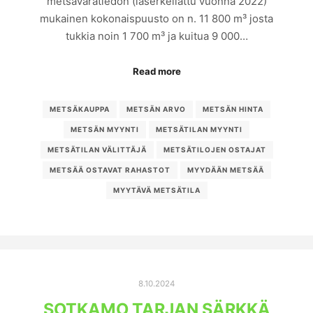
metsävaratiedon (laserkeilattu vuonna 2022)
mukainen kokonaispuusto on n. 11 800 m³ josta
tukkia noin 1 700 m³ ja kuitua 9 000…
Read more
METSÄKAUPPA
METSÄN ARVO
METSÄN HINTA
METSÄN MYYNTI
METSÄTILAN MYYNTI
METSÄTILAN VÄLITTÄJÄ
METSÄTILOJEN OSTAJAT
METSÄÄ OSTAVAT RAHASTOT
MYYDÄÄN METSÄÄ
MYYTÄVÄ METSÄTILA
8.10.2024
SOTKAMO TARJAN SÄRKKÄ