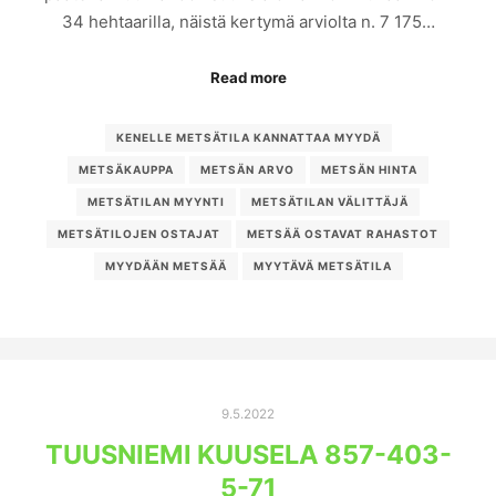
34 hehtaarilla, näistä kertymä arviolta n. 7 175…
Read more
KENELLE METSÄTILA KANNATTAA MYYDÄ
METSÄKAUPPA
METSÄN ARVO
METSÄN HINTA
METSÄTILAN MYYNTI
METSÄTILAN VÄLITTÄJÄ
METSÄTILOJEN OSTAJAT
METSÄÄ OSTAVAT RAHASTOT
MYYDÄÄN METSÄÄ
MYYTÄVÄ METSÄTILA
9.5.2022
TUUSNIEMI KUUSELA 857-403-
5-71