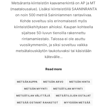
Metsäranta kiinteistön kaavamerkintä on AP ja MT
(maatalousalue). Lisäksi kiinteistöllä SAANINRANTA
on noin 500 metriä Saininlammen rantaviivaa.
Kohde soveltuu siis erinomaisesti myös
kiinteistökehityksen aihioksi. Kaupan kohteella
sijaitsee 50-luvun tienoilla rakennettu
rintamamiestalo. Talossa ei ole asuttu
vuosikymmeniin, ja siksi soveltuu vaikka
metsätalouskäytön taukotuvaksi tai käsistään
kätevälle…
Read more
METSÄKAUPPA
METSÄN ARVO
METSÄN HINTA
METSÄN MYYNTI
METSÄTILAN MYYNTI
METSÄTILAN VÄLITTÄJÄ
METSÄTILOJEN OSTAJAT
METSÄÄ OSTAVAT RAHASTOT
MYYDÄÄN METSÄÄ