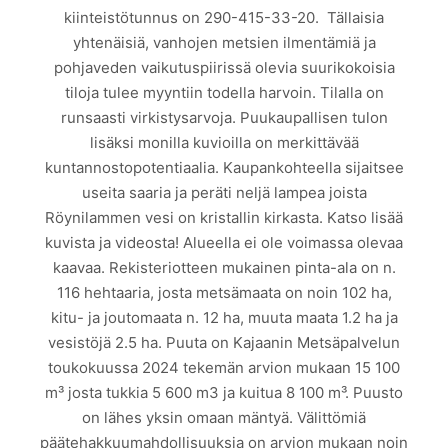
kiinteistötunnus on 290-415-33-20. Tällaisia
yhtenäisiä, vanhojen metsien ilmentämiä ja
pohjaveden vaikutuspiirissä olevia suurikokoisia
tiloja tulee myyntiin todella harvoin. Tilalla on
runsaasti virkistysarvoja. Puukaupallisen tulon
lisäksi monilla kuvioilla on merkittävää
kuntannostopotentiaalia. Kaupankohteella sijaitsee
useita saaria ja peräti neljä lampea joista
Röynilammen vesi on kristallin kirkasta. Katso lisää
kuvista ja videosta! Alueella ei ole voimassa olevaa
kaavaa. Rekisteriotteen mukainen pinta-ala on n.
116 hehtaaria, josta metsämaata on noin 102 ha,
kitu- ja joutomaata n. 12 ha, muuta maata 1.2 ha ja
vesistöjä 2.5 ha. Puuta on Kajaanin Metsäpalvelun
toukokuussa 2024 tekemän arvion mukaan 15 100
m³ josta tukkia 5 600 m3 ja kuitua 8 100 m³. Puusto
on lähes yksin omaan mäntyä. Välittömiä
päätehakkuumahdollisuuksia on arvion mukaan noin