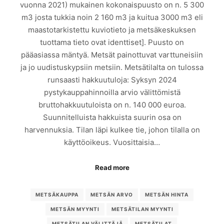
vuonna 2021) mukainen kokonaispuusto on n. 5 300
m3 josta tukkia noin 2 160 m3 ja kuitua 3000 m3 eli
maastotarkistettu kuviotieto ja metsäkeskuksen
tuottama tieto ovat identtiset]. Puusto on
pääasiassa mäntyä. Metsät painottuvat varttuneisiin
ja jo uudistuskypsiin metsiin. Metsätilalta on tulossa
runsaasti hakkuutuloja: Syksyn 2024
pystykauppahinnoilla arvio välittömistä
bruttohakkuutuloista on n. 140 000 euroa.
Suunnitelluista hakkuista suurin osa on
harvennuksia. Tilan läpi kulkee tie, johon tilalla on
käyttöoikeus. Vuosittaisia…
Read more
METSÄKAUPPA
METSÄN ARVO
METSÄN HINTA
METSÄN MYYNTI
METSÄTILAN MYYNTI
METSÄTILAN VÄLITTÄJÄ
METSÄTILAT