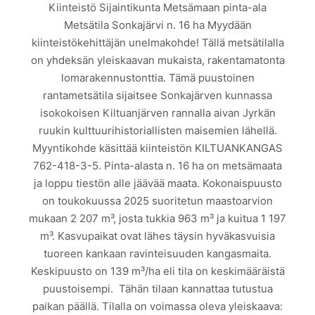
Kiinteistö Sijaintikunta Metsämaan pinta-ala
Metsätila Sonkajärvi n. 16 ha Myydään
kiinteistökehittäjän unelmakohde! Tällä metsätilalla
on yhdeksän yleiskaavan mukaista, rakentamatonta
lomarakennustonttia. Tämä puustoinen
rantametsätila sijaitsee Sonkajärven kunnassa
isokokoisen Kiltuanjärven rannalla aivan Jyrkän
ruukin kulttuurihistoriallisten maisemien lähellä.
Myyntikohde käsittää kiinteistön KILTUANKANGAS
762-418-3-5. Pinta-alasta n. 16 ha on metsämaata
ja loppu tiestön alle jäävää maata. Kokonaispuusto
on toukokuussa 2025 suoritetun maastoarvion
mukaan 2 207 m³, josta tukkia 963 m³ ja kuitua 1 197
m³. Kasvupaikat ovat lähes täysin hyväkasvuisia
tuoreen kankaan ravinteisuuden kangasmaita.
Keskipuusto on 139 m³/ha eli tila on keskimääräistä
puustoisempi. Tähän tilaan kannattaa tutustua
paikan päällä. Tilalla on voimassa oleva yleiskaava: