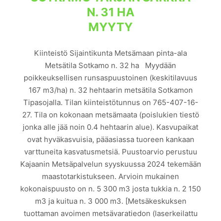
N. 31 HA
MYYTY
Kiinteistö Sijaintikunta Metsämaan pinta-ala
Metsätila Sotkamo n. 32 ha Myydään
poikkeuksellisen runsaspuustoinen (keskitilavuus
167 m3/ha) n. 32 hehtaarin metsätila Sotkamon
Tipasojalla. Tilan kiinteistötunnus on 765-407-16-
27. Tila on kokonaan metsämaata (poislukien tiestö
jonka alle jää noin 0.4 hehtaarin alue). Kasvupaikat
ovat hyväkasvuisia, pääasiassa tuoreen kankaan
varttuneita kasvatusmetsiä. Puustoarvio perustuu
Kajaanin Metsäpalvelun syyskuussa 2024 tekemään
maastotarkistukseen. Arvioin mukainen
kokonaispuusto on n. 5 300 m3 josta tukkia n. 2 150
m3 ja kuitua n. 3 000 m3. [Metsäkeskuksen
tuottaman avoimen metsävaratiedon (laserkeilattu