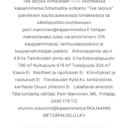
Tee tarjous viimeistään 17.11. osoitteessa
kajaaninmetsa.fi/metsatila-sotkamo “Tee tarjous”
painikkeen kautta aukeavasta lomakkeesta tai
sähköpostilla osoitteeseen
petri.manninen@kajaaninmetsa.fi Ostajan
maksettavaksi tulee varainsiirtovero (3%
kauppahinnasta), lainhuudastuskulut ja
kaupanvahvistajan palkkio. Kokonaispinta-ala n.
4.9 ha Taimikoiden pinta-ala 0 ha Kokonaispuusto
790 m³ Kuitupuuta 476 m³ Tukkipuuta 304 m³
Kaava Ei Rasitteet ja rajoitukset Ei Kiinnitykset ja
rasitukset Ei Tieoikeudet Kyllä Ks. kiinteistörek.
karttaote Osuus yhteisiin Ei Ladattavat aineistot:
Tätä kohdetta välittää: Petri Manninen, Mti, Yrittäjäp.
0400 179 112
etunimi.sukunimi@kajaaninmetsa.fiKAJAANIN
METSÄPALVELU LKV