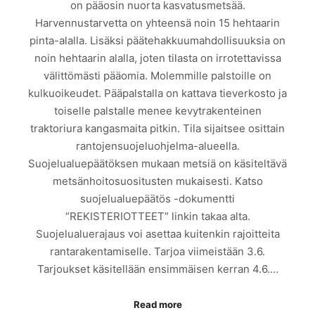
on pääosin nuorta kasvatusmetsää.
Harvennustarvetta on yhteensä noin 15 hehtaarin
pinta-alalla. Lisäksi päätehakkuumahdollisuuksia on
noin hehtaarin alalla, joten tilasta on irrotettavissa
välittömästi pääomia. Molemmille palstoille on
kulkuoikeudet. Pääpalstalla on kattava tieverkosto ja
toiselle palstalle menee kevytrakenteinen
traktoriura kangasmaita pitkin. Tila sijaitsee osittain
rantojensuojeluohjelma-alueella.
Suojelualuepäätöksen mukaan metsiä on käsiteltävä
metsänhoitosuositusten mukaisesti. Katso
suojelualuepäätös -dokumentti
“REKISTERIOTTEET” linkin takaa alta.
Suojelualuerajaus voi asettaa kuitenkin rajoitteita
rantarakentamiselle. Tarjoa viimeistään 3.6.
Tarjoukset käsitellään ensimmäisen kerran 4.6.…
Read more