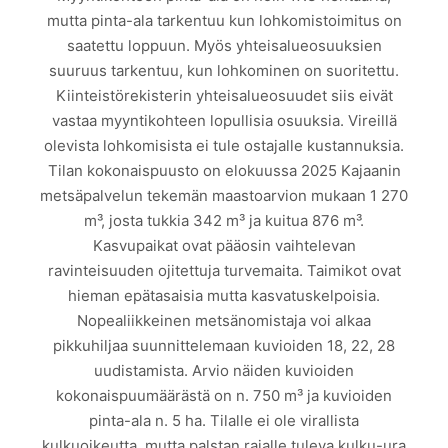
mutta pinta-ala tarkentuu kun lohkomistoimitus on
saatettu loppuun. Myös yhteisalueosuuksien
suuruus tarkentuu, kun lohkominen on suoritettu.
Kiinteistörekisterin yhteisalueosuudet siis eivät
vastaa myyntikohteen lopullisia osuuksia. Vireillä
olevista lohkomisista ei tule ostajalle kustannuksia.
Tilan kokonaispuusto on elokuussa 2025 Kajaanin
metsäpalvelun tekemän maastoarvion mukaan 1 270
m³, josta tukkia 342 m³ ja kuitua 876 m³.
Kasvupaikat ovat pääosin vaihtelevan
ravinteisuuden ojitettuja turvemaita. Taimikot ovat
hieman epätasaisia mutta kasvatuskelpoisia.
Nopealiikkeinen metsänomistaja voi alkaa
pikkuhiljaa suunnittelemaan kuvioiden 18, 22, 28
uudistamista. Arvio näiden kuvioiden
kokonaispuumäärästä on n. 750 m³ ja kuvioiden
pinta-ala n. 5 ha. Tilalle ei ole virallista
kulkuoikeutta, mutta palstan rajalle tuleva kulku-ura