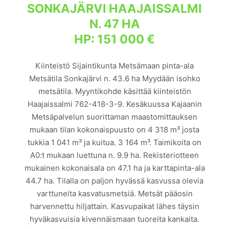
SONKAJÄRVI HAAJAISSALMI
N. 47 HA
HP: 151 000 €
Kiinteistö Sijaintikunta Metsämaan pinta-ala
Metsätila Sonkajärvi n. 43.6 ha Myydään isohko
metsätila. Myyntikohde käsittää kiinteistön
Haajaissalmi 762-418-3-9. Kesäkuussa Kajaanin
Metsäpalvelun suorittaman maastomittauksen
mukaan tilan kokonaispuusto on 4 318 m³ josta
tukkia 1 041 m³ ja kuitua. 3 164 m³. Taimikoita on
A0:t mukaan luettuna n. 9.9 ha. Rekisteriotteen
mukainen kokonaisala on 47.1 ha ja karttapinta-ala
44.7 ha. Tilalla on paljon hyvässä kasvussa olevia
varttuneita kasvatusmetsiä. Metsät pääosin
harvennettu hiljattain. Kasvupaikat lähes täysin
hyväkasvuisia kivennäismaan tuoreita kankaita.