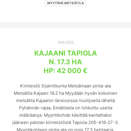
MYYTÄVÄ METSÄTILA
29.8.2025
KAJAANI TAPIOLA
N. 17.3 HA
HP: 42 000 €
Kiinteistö Sijaintikunta Metsämaan pinta-ala
Metsätila Kajaani 16.2 ha Myydään hyvän kokoinen
metsätila Kajaanin länsiosissa Vuolijoella lähellä
Pyhännän rajaa. Emätilasta on lohkottu useita
määräaloja. Myyntikohde käsittää kantatilaksi
jääneen palstan kiinteistöstä Tapiola 205-416-27-3.
Myyntikohteen pinta-ala on noin 17.3 hehtaaria,