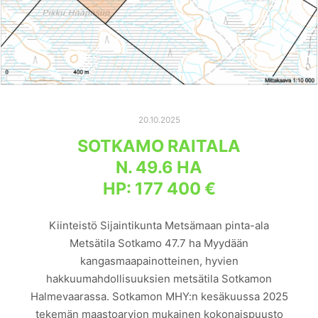
20.10.2025
SOTKAMO RAITALA
N. 49.6 HA
HP: 177 400 €
Kiinteistö Sijaintikunta Metsämaan pinta-ala
Metsätila Sotkamo 47.7 ha Myydään
kangasmaapainotteinen, hyvien
hakkuumahdollisuuksien metsätila Sotkamon
Halmevaarassa. Sotkamon MHY:n kesäkuussa 2025
tekemän maastoarvion mukainen kokonaispuusto