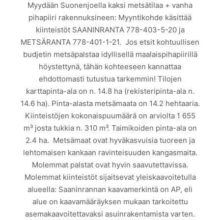
Myydään Suonenjoella kaksi metsätilaa + vanha
pihapiiri rakennuksineen: Myyntikohde käsittää
kiinteistöt SAANINRANTA 778-403-5-20 ja
METSÄRANTA 778-401-1-21. Jos etsit kohtuullisen
budjetin metsäpalstaa idyllisellä maalaispihapiirillä
höystettynä, tähän kohteeseen kannattaa
ehdottomasti tutustua tarkemmin! Tilojen
karttapinta-ala on n. 14.8 ha (rekisteripinta-ala n.
14.6 ha). Pinta-alasta metsämaata on 14.2 hehtaaria.
Kiinteistöjen kokonaispuumäärä on arviolta 1 655
m³ josta tukkia n. 310 m³. Taimikoiden pinta-ala on
2.4 ha. Metsämaat ovat hyväkasvuisia tuoreen ja
lehtomaisen kankaan ravinteisuuden kangasmaita.
Molemmat palstat ovat hyvin saavutettavissa.
Molemmat kiinteistöt sijaitsevat yleiskaavoitetulla
alueella: Saaninrannan kaavamerkintä on AP, eli
alue on kaavamääräyksen mukaan tarkoitettu
asemakaavoitettavaksi asuinrakentamista varten.