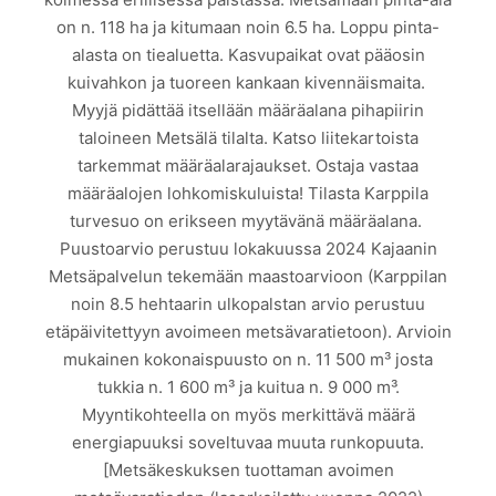
MYYTÄVÄ METSÄTILA
on n. 118 ha ja kitumaan noin 6.5 ha. Loppu pinta-
alasta on tiealuetta. Kasvupaikat ovat pääosin
kuivahkon ja tuoreen kankaan kivennäismaita.
Myyjä pidättää itsellään määräalana pihapiirin
taloineen Metsälä tilalta. Katso liitekartoista
tarkemmat määräalarajaukset. Ostaja vastaa
määräalojen lohkomiskuluista! Tilasta Karppila
turvesuo on erikseen myytävänä määräalana.
Puustoarvio perustuu lokakuussa 2024 Kajaanin
Metsäpalvelun tekemään maastoarvioon (Karppilan
noin 8.5 hehtaarin ulkopalstan arvio perustuu
etäpäivitettyyn avoimeen metsävaratietoon). Arvioin
mukainen kokonaispuusto on n. 11 500 m³ josta
tukkia n. 1 600 m³ ja kuitua n. 9 000 m³.
Myyntikohteella on myös merkittävä määrä
energiapuuksi soveltuvaa muuta runkopuuta.
[Metsäkeskuksen tuottaman avoimen