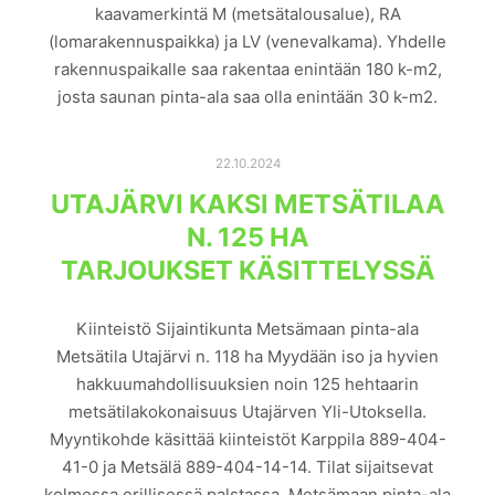
kaavamerkintä M (metsätalousalue), RA
(lomarakennuspaikka) ja LV (venevalkama). Yhdelle
rakennuspaikalle saa rakentaa enintään 180 k-m2,
josta saunan pinta-ala saa olla enintään 30 k-m2.
Tutustu kaavakarttaan ja kaavamääräyksiin
tarkemmin linkin kautta: https://paikkatieto.yla-
22.10.2024
savo.fi/kaavat/762-070695-025.pdf Tilaan kuuluu
UTAJÄRVI KAKSI METSÄTILAA
osuudet yhteisiin: 1) Yhteinen vesialue 762-876-7-1
N. 125 HA
Jyrkän osakaskuntaOsuuden suuruus: 0,000753 /
1,000000 Tilalle ei ole rekisterille merkittyä…
TARJOUKSET KÄSITTELYSSÄ
Read more
Kiinteistö Sijaintikunta Metsämaan pinta-ala
Metsätila Utajärvi n. 118 ha Myydään iso ja hyvien
METSÄKAUPPA
METSÄN ARVO
METSÄN HINTA
hakkuumahdollisuuksien noin 125 hehtaarin
metsätilakokonaisuus Utajärven Yli-Utoksella.
METSÄN MYYNTI
METSÄTILAN MYYNTI
Myyntikohde käsittää kiinteistöt Karppila 889-404-
METSÄTILAN VÄLITTÄJÄ
METSÄTILOJEN OSTAJAT
41-0 ja Metsälä 889-404-14-14. Tilat sijaitsevat
METSÄÄ OSTAVAT RAHASTOT
MYYDÄÄN METSÄÄ
kolmessa erillisessä palstassa. Metsämaan pinta-ala