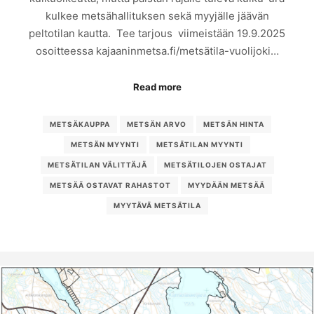
kulkee metsähallituksen sekä myyjälle jäävän
peltotilan kautta. Tee tarjous viimeistään 19.9.2025
osoitteessa kajaaninmetsa.fi/metsätila-vuolijoki…
Read more
METSÄKAUPPA
METSÄN ARVO
METSÄN HINTA
METSÄN MYYNTI
METSÄTILAN MYYNTI
METSÄTILAN VÄLITTÄJÄ
METSÄTILOJEN OSTAJAT
METSÄÄ OSTAVAT RAHASTOT
MYYDÄÄN METSÄÄ
MYYTÄVÄ METSÄTILA