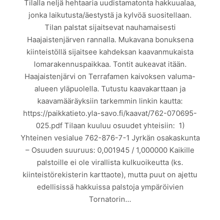
Tilalla neljä hehtaaria uudistamatonta hakkuualaa,
jonka laikutusta/äestystä ja kylvöä suositellaan.
Tilan palstat sijaitsevat nauhamaisesti
Haajaistenjärven rannalla. Mukavana bonuksena
kiinteistöllä sijaitsee kahdeksan kaavanmukaista
lomarakennuspaikkaa. Tontit aukeavat itään.
Haajaistenjärvi on Terrafamen kaivoksen valuma-
alueen yläpuolella. Tutustu kaavakarttaan ja
kaavamääräyksiin tarkemmin linkin kautta:
https://paikkatieto.yla-savo.fi/kaavat/762-070695-
025.pdf Tilaan kuuluu osuudet yhteisiin: 1)
Yhteinen vesialue 762-876-7-1 Jyrkän osakaskunta
– Osuuden suuruus: 0,001945 / 1,000000 Kaikille
palstoille ei ole virallista kulkuoikeutta (ks.
kiinteistörekisterin karttaote), mutta puut on ajettu
edellisissä hakkuissa palstoja ympäröivien
Tornatorin…