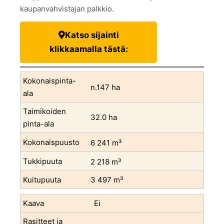
kaupanvahvistajan palkkio.
Katso sijainti
klikkaamalla tästä:
Kokonaispinta-
n.147 ha
ala
Taimikoiden
32.0 ha
pinta-ala
Kokonaispuusto
6 241 m³
Tukkipuuta
2 218 m³
Kuitupuuta
3 497 m³
Kaava
Ei
Rasitteet ja