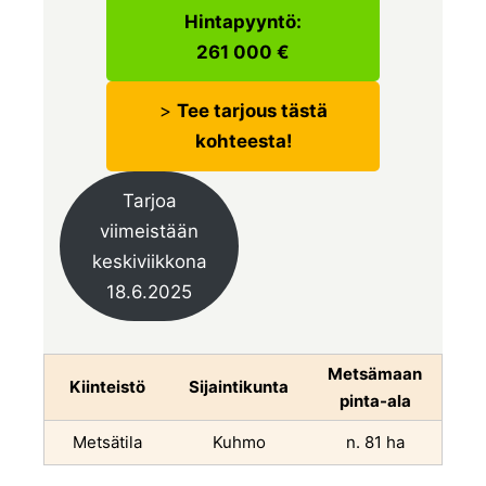
Hintapyyntö:
261 000 €
>
Tee tarjous tästä
kohteesta!
Tarjoa
viimeistään
keskiviikkona
18.6.2025
Metsämaan
Kiinteistö
Sijaintikunta
pinta-ala
Metsätila
Kuhmo
n. 81 ha