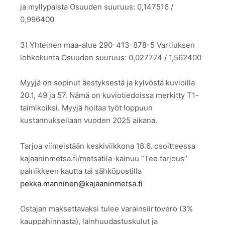
ja myllypalsta Osuuden suuruus: 0,147516 /
0,996400
3) Yhteinen maa-alue 290-413-878-5 Vartiuksen
lohkokunta Osuuden suuruus: 0,027774 / 1,562400
Myyjä on sopinut äestyksestä ja kylvöstä kuvioilla
20.1, 49 ja 57. Nämä on kuviotiedoissa merkitty T1-
taimikoiksi. Myyjä hoitaa työt loppuun
kustannuksellaan vuoden 2025 aikana.
Tarjoa viimeistään keskiviikkona 18.6. osoitteessa
kajaaninmetsa.fi/metsatila-kainuu ”Tee tarjous”
painikkeen kautta tai sähköpostilla
pekka.manninen@kajaaninmetsa.fi
Ostajan maksettavaksi tulee varainsiirtovero (3%
kauppahinnasta), lainhuudastuskulut ja