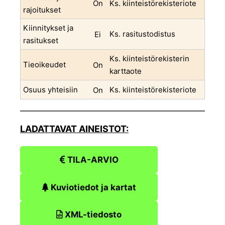
On
Ks. kiinteistörekisteriote
rajoitukset
Kiinnitykset ja
Ks. rasitustodistus
Ei
rasitukset
Ks. kiinteistörekisterin
Tieoikeudet
On
karttaote
Osuus yhteisiin
Ks. kiinteistörekisteriote
On
LADATTAVAT AINEISTOT:
TILA-ARVIO
Kuviotiedot ja kartat
XML-tiedosto