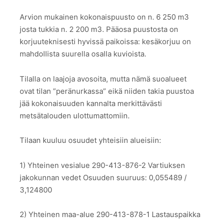
Arvion mukainen kokonaispuusto on n. 6 250 m3
josta tukkia n. 2 200 m3. Pääosa puustosta on
korjuuteknisesti hyvissä paikoissa: kesäkorjuu on
mahdollista suurella osalla kuvioista.
Tilalla on laajoja avosoita, mutta nämä suoalueet
ovat tilan ”peränurkassa” eikä niiden takia puustoa
jää kokonaisuuden kannalta merkittävästi
metsätalouden ulottumattomiin.
Tilaan kuuluu osuudet yhteisiin alueisiin:
1) Yhteinen vesialue 290-413-876-2 Vartiuksen
jakokunnan vedet Osuuden suuruus: 0,055489 /
3,124800
2) Yhteinen maa-alue 290-413-878-1 Lastauspaikka