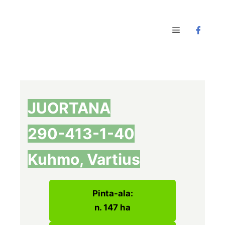
Main menu
JUORTANA
290-413-1-40
Kuhmo, Vartius
Pinta-ala:
n. 147 ha