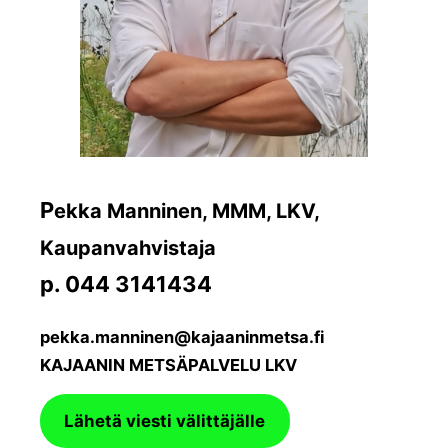
P
ekka Manninen, MMM, LKV,
Kaupanvahvistaja
p. 044 3141434
pekka.manninen@kajaaninmetsa.fi
KAJAANIN METSÄPALVELU LKV
Lähetä viesti välittäjälle