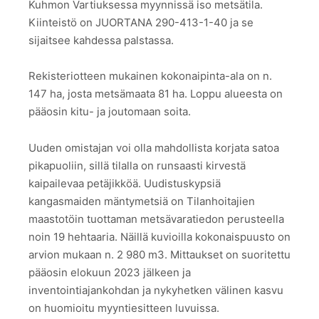
Kuhmon Vartiuksessa myynnissä iso metsätila.
Kiinteistö on JUORTANA 290-413-1-40 ja se
sijaitsee kahdessa palstassa.
Rekisteriotteen mukainen kokonaipinta-ala on n.
147 ha, josta metsämaata 81 ha. Loppu alueesta on
pääosin kitu- ja joutomaan soita.
Uuden omistajan voi olla mahdollista korjata satoa
pikapuoliin, sillä tilalla on runsaasti kirvestä
kaipailevaa petäjikköä. Uudistuskypsiä
kangasmaiden mäntymetsiä on Tilanhoitajien
maastotöin tuottaman metsävaratiedon perusteella
noin 19 hehtaaria. Näillä kuvioilla kokonaispuusto on
arvion mukaan n. 2 980 m3. Mittaukset on suoritettu
pääosin elokuun 2023 jälkeen ja
inventointiajankohdan ja nykyhetken välinen kasvu
on huomioitu myyntiesitteen luvuissa.