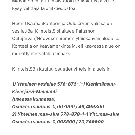
Metsät on mitattu maastotöin toukokuussa 2023.
Kysy välittäjältä xml-tiedostoa.
Huom! Kaupankohteen ja Oulujärven välissä on
vesijättöä. Kiinteistö sijaitsee Paltamon
Oulujärven/Neuvosenniemen yleiskaavan alueella.
Kohteella on kaavamerkintä M, eli kaavassa alue on
merkitty metsätalousmaaksi.
Kiinteistöön kuuluu osuudet yhteisiin alueisiin:
1) Yhteinen vesialue 578-876-1-1 Kiehimänsuu-
Kivesjärvi-Melalahti
(useassa kunnassa)
Osuuden suuruus: 0,007000 / 46,499800
2) Yhteinen maa-alue 578-878-1-1 Yht.maa-alue
Osuuden suuruus: 0,003500 / 23,249900