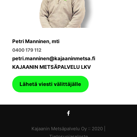
Petri Manninen, mti
0400 179 112
petri.manninen@kajaaninmetsa.fi
KAJAANIN METSÄPALVELU LKV
Lähetä viesti välittäjälle
Kajaanin Metsäpalvelu Oy :: 2020 |
Tietosuojaseloste