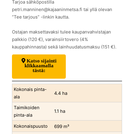
Tarjoa sähköpostilla
petri.manninen@kajaaninmetsa.fi tai yllä olevan
“Tee tarjous” -linkin kautta.
Ostajan maksettavaksi tulee kaupanvahvistajan
palkkio (120 €), varainsiirtovero (4%
kauppahinnasta) sekä lainhuudatusmaksu (151 €).
Katso sijainti
klikkaamalla
tästä:
Kokonais pinta-
4.4 ha
ala
Taimikoiden
1.1 ha
pinta-ala
Kokonaispuusto
699 m³