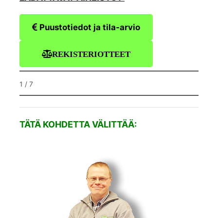
Puustotiedot ja tila-arvio
REKISTERIOTTEET
1 / 7
TÄTÄ KOHDETTA VÄLITTÄÄ: