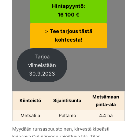
Hintapyyntö:
16 100 €
>
Tee tarjous tästä
kohteesta!
Tarjoa
viimeistään
30.9.2023
Metsämaan
Kiinteistö
Sijaintikunta
pinta-ala
Metsätila
Paltamo
4.4 ha
Myydään runsaspuustoinen, kirvestä kipeästi
kaipaava Oulujärveen rajoittuva tila. Tilan