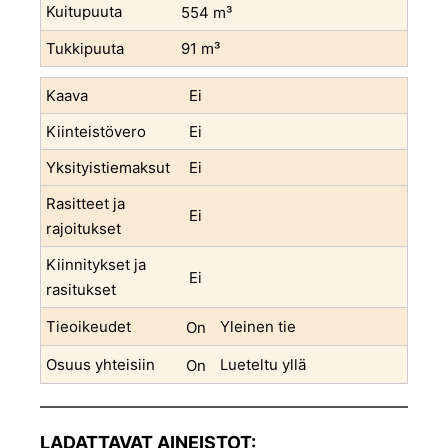
Kuitupuuta
554 m³
Tukkipuuta
91
m³
Kaava
Ei
Kiinteistövero
Ei
Yksityistiemaksut
Ei
Rasitteet ja
Ei
rajoitukset
Kiinnitykset ja
Ei
rasitukset
Tieoikeudet
Yleinen tie
On
Osuus yhteisiin
Lueteltu yllä
On
LADATTAVAT AINEISTOT: