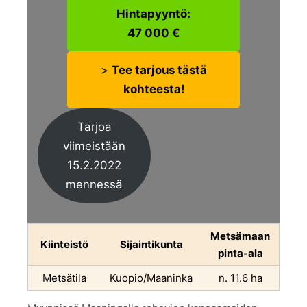
Hintapyyntö:
47 000 €
>
Tee tarjous tästä
kohteesta!
Tarjoa
viimeistään
15.2.2022
mennessä
Metsämaan
Kiinteistö
Sijaintikunta
pinta-ala
Metsätila
Kuopio/Maaninka
n. 11.6 ha