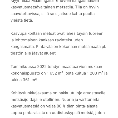
Myynnissä Maaningalla rehevien kangasmaiden
kasvatusmetsävaltainen metsätila. Tila on hyvin
saavutettavissa, sillä se sijaitsee kahta puolta
yleistä tietä.
Kasvupaikoiltaan metsät ovat lähes täysin tuoreen
ja lehtomaisen kankaan ravinteisuuden
kangasmaita. Pinta-ala on kokonaan metsämaata pl.
tiestön alle jäävät alueet.
Tammikuussa 2022 tehdyn maastoarvion mukaan
kokonaispuusto on 1 652 m³
, josta kuitua 1 203 m³ ja
tukkia 361 m³.
Kehitysluokkajakauma on hakkuutuloja arvostavalle
metsäsijoittajalle otollinen. Nuoria ja varttuneita
kasvatusmetsiä on vajaa 80 % tilan pinta-alasta.
Loppu pinta-alasta on uudistuskypsiä metsiä, joten