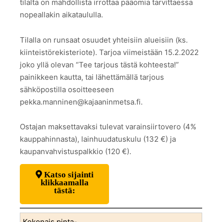
tilalta on mahdollista irrottaa pääomia tarvittaessa
nopeallakin aikataululla.
Tilalla on runsaat osuudet yhteisiin alueisiin (ks.
kiinteistörekisteriote). Tarjoa viimeistään 15.2.2022
joko yllä olevan “Tee tarjous tästä kohteesta!”
painikkeen kautta, tai lähettämällä tarjous
sähköpostilla osoitteeseen
pekka.manninen@kajaaninmetsa.fi.
Ostajan maksettavaksi tulevat varainsiirtovero (4%
kauppahinnasta), lainhuudatuskulu (132 €) ja
kaupanvahvistuspalkkio (120 €).
Katso sijainti
klikkaamalla
tästä:
Kokonais pinta-