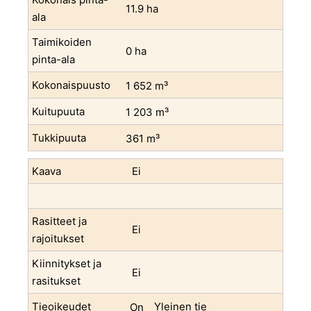
11.9 ha
ala
Taimikoiden
0 ha
pinta-ala
Kokonaispuusto
1 652 m³
Kuitupuuta
1 203 m³
Tukkipuuta
361 m³
Kaava
Ei
Rasitteet ja
Ei
rajoitukset
Kiinnitykset ja
Ei
rasitukset
Tieoikeudet
Yleinen tie
On