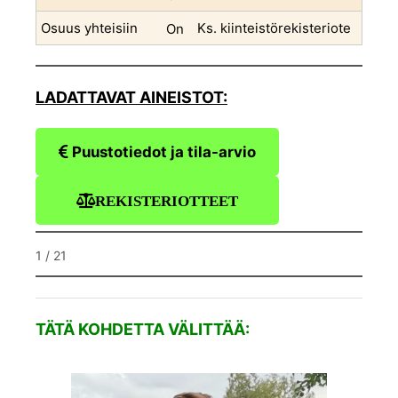
Osuus yhteisiin
Ks. kiinteistörekisteriote
On
LADATTAVAT AINEISTOT:
Puustotiedot ja tila-arvio
REKISTERIOTTEET
Kuvio 1
Kuvi
1 / 21
TÄTÄ KOHDETTA VÄLITTÄÄ: